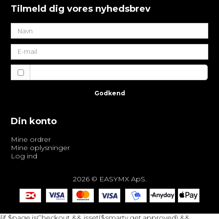
Tilmeld dig vores nyhedsbrev
Jeg vil gerne tilmeldes nyhedsbrevet
Godkend
Din konto
Mine ordrer
Mine oplysninger
Log ind
2026 © EASYMX ApS.
{if $page.isCheckout && isset($smarty.get.approved) &&