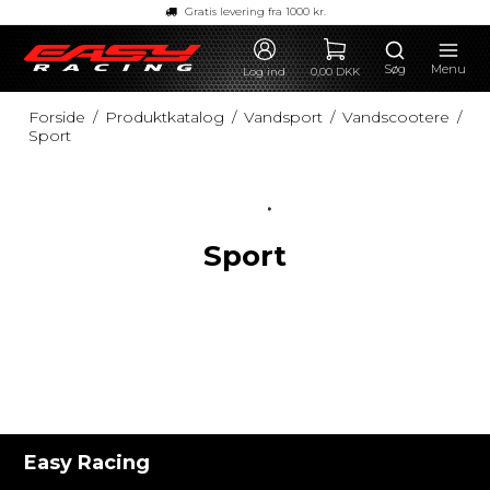
Gratis levering fra 1000 kr.
Søg
Menu
Log ind
0,00 DKK
Forside
/
Produktkatalog
/
Vandsport
/
Vandscootere
/
Sport
Sport
Easy Racing