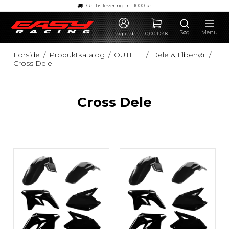
Gratis levering fra 1000 kr.
Søg
Menu
Log ind
0,00 DKK
Forside
/
Produktkatalog
/
OUTLET
/
Dele & tilbehør
/
Cross Dele
Cross Dele