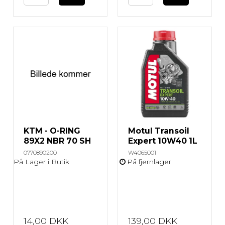
KTM - O-RING
Motul Transoil
89X2 NBR 70 SH
Expert 10W40 1L
0770890200
W4065001
På Lager i Butik
På fjernlager
14,00 DKK
139,00 DKK