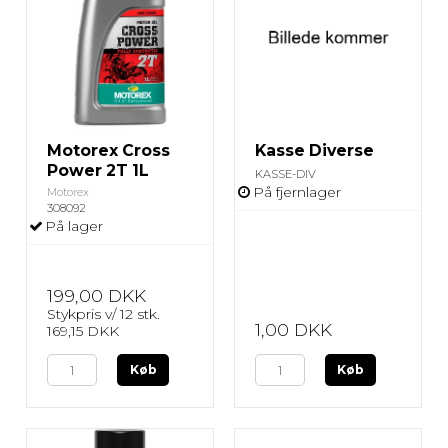
Motorex Cross
Kasse Diverse
Power 2T 1L
KASSE-DIV
På fjernlager
Motorex
308092
På lager
199,00 DKK
Stykpris v/ 12 stk.
1,00 DKK
169,15 DKK
Køb
Køb