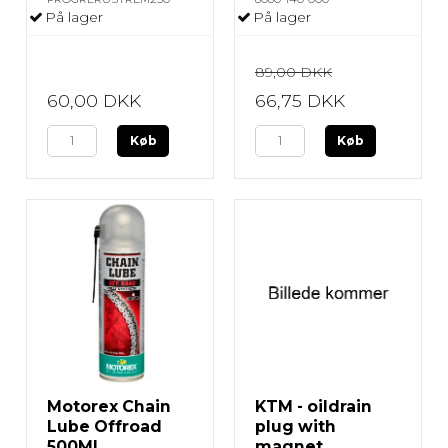
På lager
På lager
89,00 DKK
60,00 DKK
66,75 DKK
Køb
Køb
Motorex Chain
KTM - oildrain
Lube Offroad
plug with
500ML
magnet