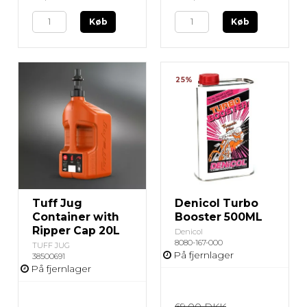
Køb
Køb
25%
Tuff Jug
Denicol Turbo
Container with
Booster 500ML
Ripper Cap 20L
Denicol
8080-167-000
TUFF JUG
På fjernlager
38500691
På fjernlager
69,00 DKK