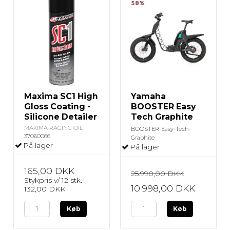
58%
Maxima SC1 High
Yamaha
Gloss Coating -
BOOSTER Easy
Silicone Detailer
Tech Graphite
MAXIMA RACING OIL
BOOSTER-Easy-Tech-
37060066
Graphite
På lager
På lager
165,00 DKK
25.990,00 DKK
Stykpris v/ 12 stk.
10.998,00 DKK
132,00 DKK
Køb
Køb