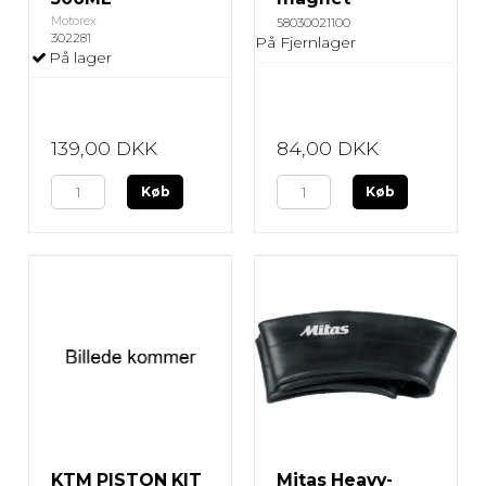
Motorex
58030021100
302281
På Fjernlager
På lager
139,00 DKK
84,00 DKK
Køb
Køb
KTM PISTON KIT
Mitas Heavy-