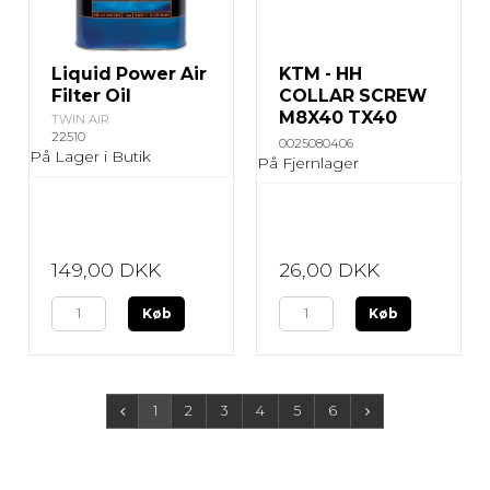
Liquid Power Air
KTM - HH
Filter Oil
COLLAR SCREW
M8X40 TX40
TWIN AIR
22510
0025080406
På Lager i Butik
På Fjernlager
149,00 DKK
26,00 DKK
Køb
Køb
1
2
3
4
5
6