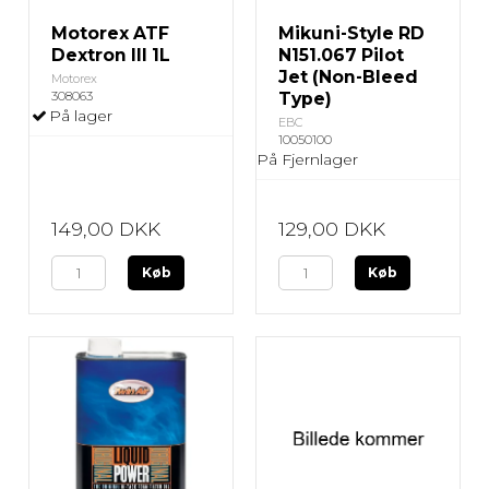
Motorex ATF
Mikuni-Style RD
Dextron III 1L
N151.067 Pilot
Jet (Non-Bleed
Motorex
308063
Type)
På lager
EBC
10050100
På Fjernlager
149,00 DKK
129,00 DKK
Køb
Køb