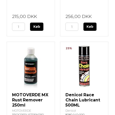
215,00 DKK
256,00 DKK
Køb
Køb
25%
MOTOVERDE MX
Denicol Race
Rust Remover
Chain Lubricant
250ml
500ML
MOTOVERDE
Denicol
PROGRERUSTREM250
8080-140-000