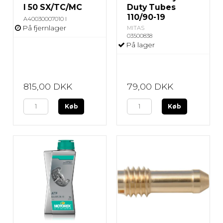
I 50 SX/TC/MC
Duty Tubes
110/90-19
A40030007010 I
På fjernlager
MITAS
03500838
På lager
815,00 DKK
79,00 DKK
Køb
Køb