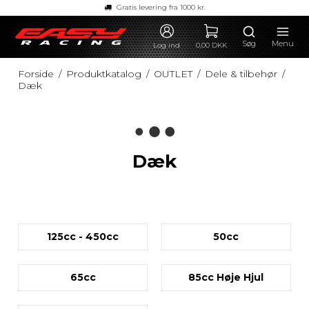
Gratis levering fra 1000 kr.
Søg
Menu
Log ind
0,00 DKK
Forside
/
Produktkatalog
/
OUTLET
/
Dele & tilbehør
/
Dæk
Dæk
125cc - 450cc
50cc
65cc
85cc Høje Hjul