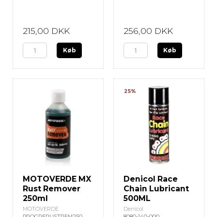
215,00 DKK
256,00 DKK
Køb
Køb
25%
MOTOVERDE MX
Denicol Race
Rust Remover
Chain Lubricant
250ml
500ML
MOTOVERDE
Denicol
PROGRERUSTREM250
8080-140-000