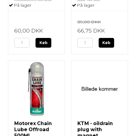
På lager
På lager
89,00 DKK
60,00 DKK
66,75 DKK
Køb
Køb
Motorex Chain
KTM - oildrain
Lube Offroad
plug with
500ML
magnet