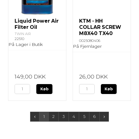
Liquid Power Air
KTM - HH
Filter Oil
COLLAR SCREW
M8X40 TX40
TWIN AIR
22510
0025080406
På Lager i Butik
På Fjernlager
149,00 DKK
26,00 DKK
Køb
Køb
1
2
3
4
5
6