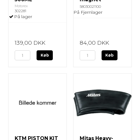
Motorex
58030021100
302281
På Fjernlager
På lager
139,00 DKK
84,00 DKK
Køb
Køb
KTM PISTON KIT
Mitas Heavy-