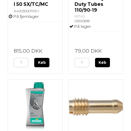
I 50 SX/TC/MC
Duty Tubes
110/90-19
A40030007010 I
På fjernlager
MITAS
03500838
På lager
815,00 DKK
79,00 DKK
Køb
Køb