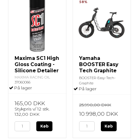
58%
Maxima SC1 High
Yamaha
Gloss Coating -
BOOSTER Easy
Silicone Detailer
Tech Graphite
MAXIMA RACING OIL
BOOSTER-Easy-Tech-
37060066
Graphite
På lager
På lager
165,00 DKK
25.990,00 DKK
Stykpris v/ 12 stk.
10.998,00 DKK
132,00 DKK
Køb
Køb