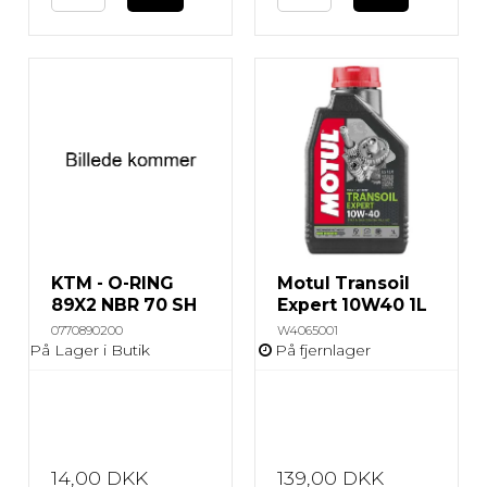
KTM - O-RING
Motul Transoil
89X2 NBR 70 SH
Expert 10W40 1L
0770890200
W4065001
På Lager i Butik
På fjernlager
14,00 DKK
139,00 DKK