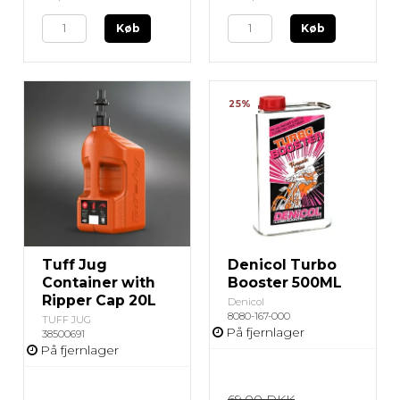
Køb
Køb
25%
Tuff Jug
Denicol Turbo
Container with
Booster 500ML
Ripper Cap 20L
Denicol
8080-167-000
TUFF JUG
På fjernlager
38500691
På fjernlager
69,00 DKK