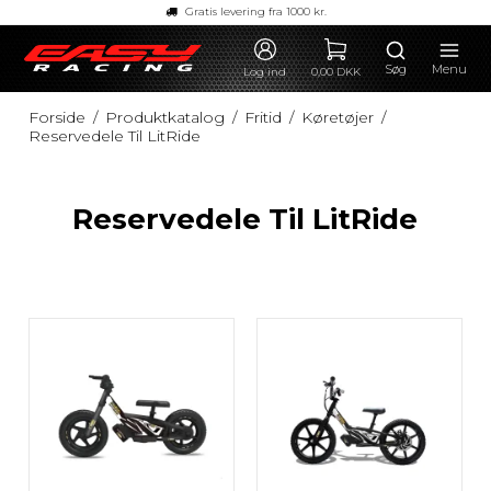
Gratis levering fra 1000 kr.
Søg
Menu
Log ind
0,00 DKK
Forside
/
Produktkatalog
/
Fritid
/
Køretøjer
/
Reservedele Til LitRide
Reservedele Til LitRide