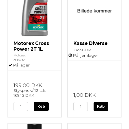
Motorex Cross
Kasse Diverse
Power 2T 1L
KASSE-DIV
På fjernlager
Motorex
308092
På lager
199,00 DKK
Stykpris v/ 12 stk.
1,00 DKK
169,15 DKK
Køb
Køb