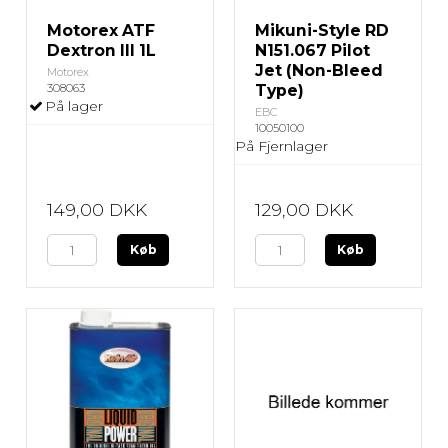
Motorex ATF
Mikuni-Style RD
Dextron III 1L
N151.067 Pilot
Jet (Non-Bleed
Motorex
308063
Type)
På lager
EBC
10050100
På Fjernlager
149,00 DKK
129,00 DKK
Køb
Køb