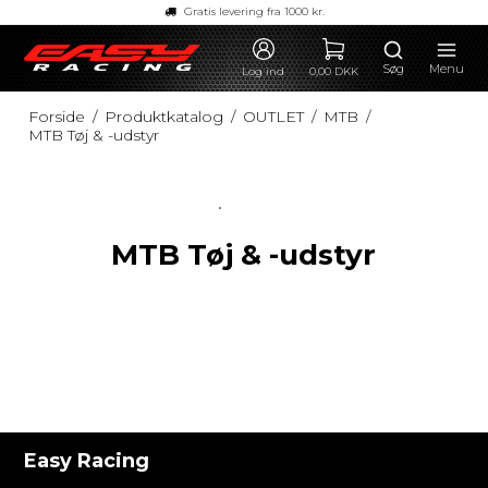
Gratis levering fra 1000 kr.
Søg
Menu
Log ind
0,00 DKK
Forside
/
Produktkatalog
/
OUTLET
/
MTB
/
MTB Tøj & -udstyr
MTB Tøj & -udstyr
Easy Racing