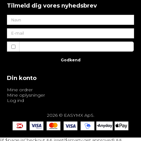
Tilmeld dig vores nyhedsbrev
Jeg vil gerne tilmeldes nyhedsbrevet
Godkend
Din konto
Mine ordrer
Mine oplysninger
Log ind
2026 © EASYMX ApS.
{if $page.isCheckout && isset($smarty.get.approved) &&