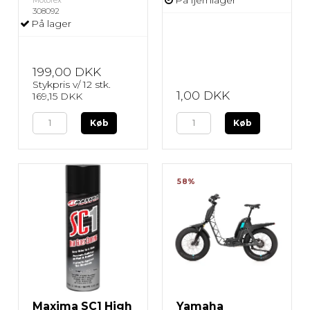
308092
På lager
199,00 DKK
Stykpris v/ 12 stk.
1,00 DKK
169,15 DKK
Køb
Køb
58%
Maxima SC1 High
Yamaha