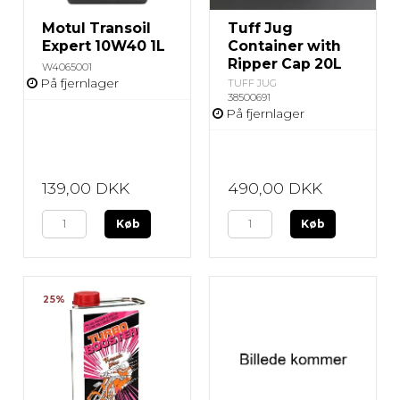
Motul Transoil
Tuff Jug
Expert 10W40 1L
Container with
Ripper Cap 20L
W4065001
På fjernlager
TUFF JUG
38500691
På fjernlager
139,00 DKK
490,00 DKK
Køb
Køb
25%