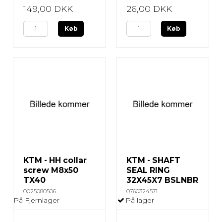
149,00 DKK
26,00 DKK
Køb
Køb
KTM - HH collar
KTM - SHAFT
screw M8x50
SEAL RING
TX40
32X45X7 BSLNBR
0025080506
0760324571
På Fjernlager
På lager