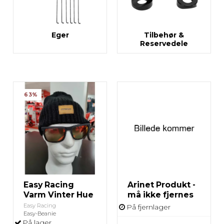
Eger
Tilbehør &
Reservedele
63%
Easy Racing
Arinet Produkt -
Varm Vinter Hue
må ikke fjernes
Easy Racing
På fjernlager
Easy-Beanie
På lager