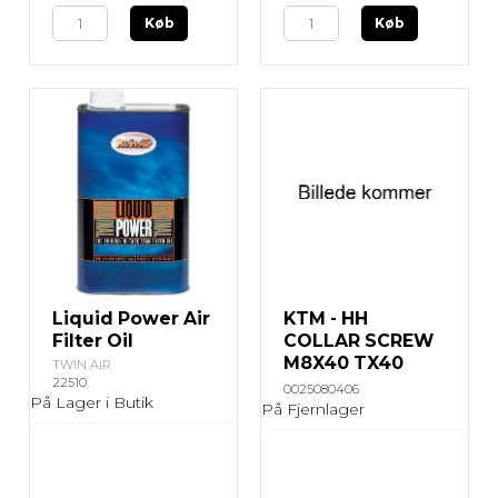
Køb
Køb
Liquid Power Air
KTM - HH
Filter Oil
COLLAR SCREW
M8X40 TX40
TWIN AIR
22510
0025080406
På Lager i Butik
På Fjernlager