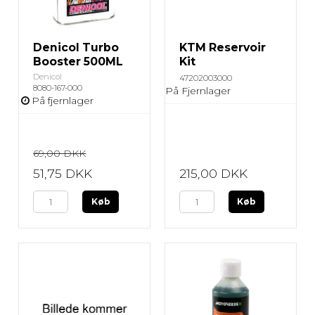
Denicol Turbo
KTM Reservoir
Booster 500ML
Kit
Denicol
47202003000
8080-167-000
På Fjernlager
På fjernlager
69,00 DKK
51,75 DKK
215,00 DKK
Køb
Køb