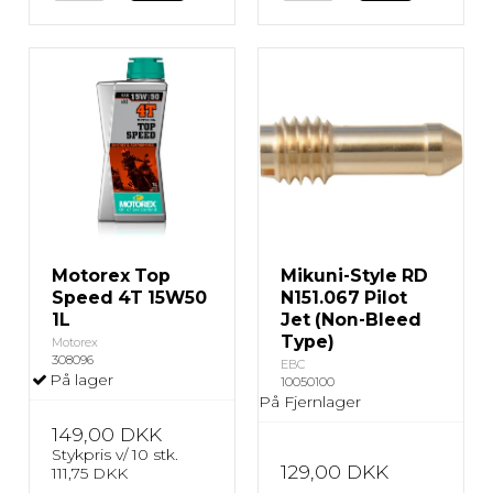
Motorex Top
Mikuni-Style RD
Speed 4T 15W50
N151.067 Pilot
1L
Jet (Non-Bleed
Type)
Motorex
308096
EBC
På lager
10050100
På Fjernlager
149,00 DKK
Stykpris v/ 10 stk.
129,00 DKK
111,75 DKK