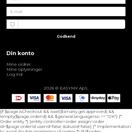
Jeg vil gerne tilmeldes nyhedsbrevet
Godkend
Din konto
Mine ordrer
Mine oplysninger
Log ind
2026 © EASYMX ApS.
{if $page.isCheckout && isset($smarty.get.approved) &&
!empty($page.orderId) && $general.languageIso == "DK"} {*
Order entity *} {entity controller=order assign=order
id=$page.orderId userId=false statusId=false} {* Implementation
to avoid double registering of orders *} {if !$order-