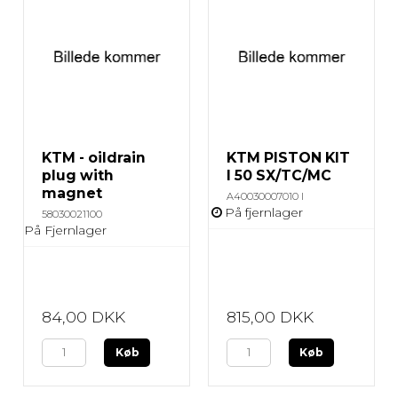
KTM - oildrain
KTM PISTON KIT
plug with
I 50 SX/TC/MC
magnet
A40030007010 I
På fjernlager
58030021100
På Fjernlager
84,00 DKK
815,00 DKK
Køb
Køb