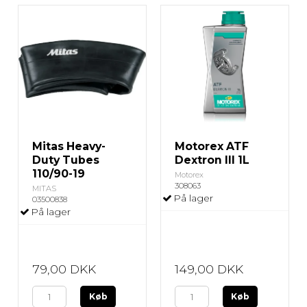
Mitas Heavy-
Motorex ATF
Duty Tubes
Dextron III 1L
110/90-19
Motorex
308063
MITAS
På lager
03500838
På lager
79,00 DKK
149,00 DKK
Køb
Køb