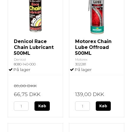
Denicol Race
Motorex Chain
Chain Lubricant
Lube Offroad
500ML
500ML
Denicol
Motorex
8080-140-000
302281
På lager
På lager
89,00 DKK
66,75 DKK
139,00 DKK
Køb
Køb