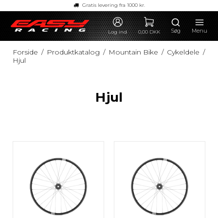
Gratis levering fra 1000 kr.
Søg
Menu
Log ind
0,00 DKK
Forside
/
Produktkatalog
/
Mountain Bike
/
Cykeldele
/
Hjul
Hjul