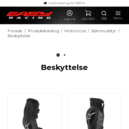
Gratis levering fra 1000 kr.
Søg
Menu
Log ind
0,00 DKK
Forside
/
Produktkatalog
/
Motocross
/
Børneudstyr
/
Beskyttelse
Beskyttelse