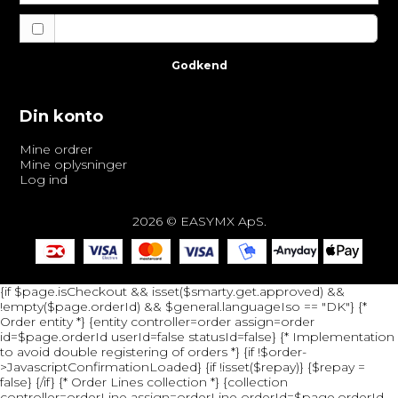
Jeg vil gerne tilmeldes nyhedsbrevet
Godkend
Din konto
Mine ordrer
Mine oplysninger
Log ind
2026 © EASYMX ApS.
{if $page.isCheckout && isset($smarty.get.approved) &&
!empty($page.orderId) && $general.languageIso == "DK"} {*
Order entity *} {entity controller=order assign=order
id=$page.orderId userId=false statusId=false} {* Implementation
to avoid double registering of orders *} {if !$order-
>JavascriptConfirmationLoaded} {if !isset($repay)} {$repay =
false} {/if} {* Order Lines collection *} {collection
controller=orderLine assign=orderLine orderId=$page.orderId