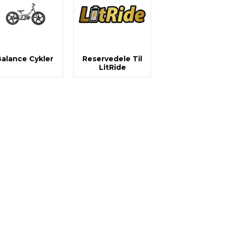
rige
Pit Board
Lys & Lygter
Øvrige
alance Cykler
Reservedele Til
LitRide