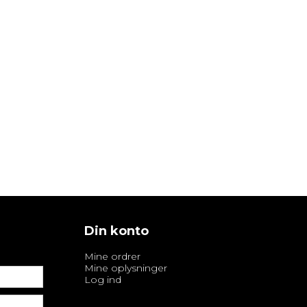
Din konto
Mine ordrer
Mine oplysninger
Log ind