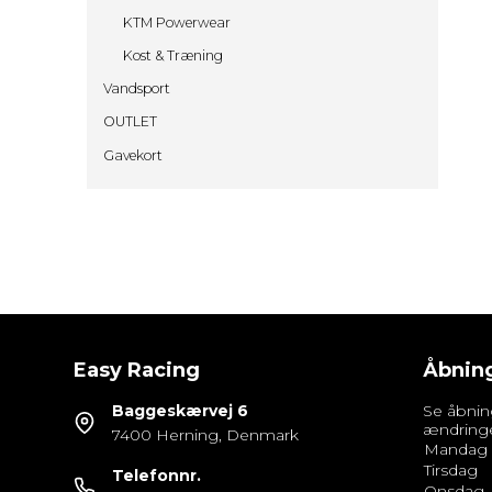
KTM Powerwear
Kost & Træning
Vandsport
OUTLET
Gavekort
Easy Racing
Åbning
Baggeskærvej 6
Se åbnin
ændring
7400 Herning, Denmark
Mandag
Tirsdag
Telefonnr.
Onsdag