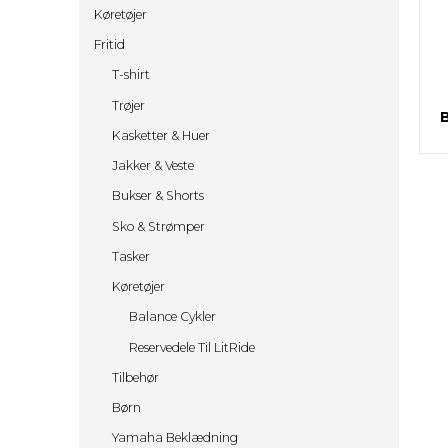
Stel
Crossstrømper
øv
Køretøjer
KTM Powerparts
Crossjakker
Fritid
Yamaha OEM KIT / GYTR
CBD Olie
T-shirt
PIT BIKE
Energibar
48 KR
Trøjer
Energidrik
98 KR
B
Kasketter & Huer
Åbningstider & Pris
148 KR
Jakker & Veste
Firmaarrangementer & Polterabender
298 KR
EVENTS
598 KR
Bukser & Shorts
Leje Af Hallen
Sko & Strømper
Kontakt
Tasker
Køretøjer
Balance Cykler
Reservedele Til LitRide
Tilbehør
Børn
Yamaha Beklædning