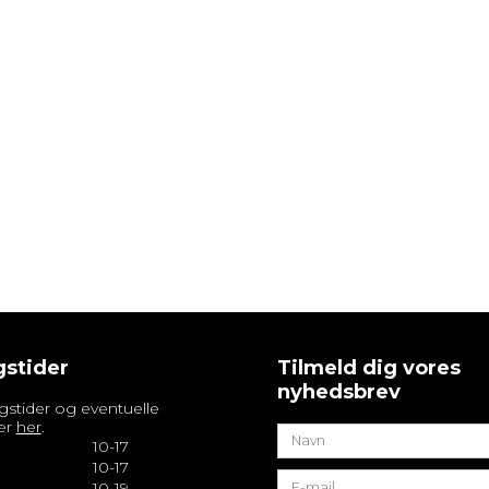
stider
Tilmeld dig vores
nyhedsbrev
gstider og eventuelle
er
her
.
10-17
10-17
10-19