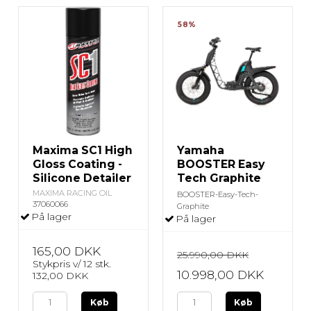
58%
Maxima SC1 High
Yamaha
Gloss Coating -
BOOSTER Easy
Silicone Detailer
Tech Graphite
MAXIMA RACING OIL
BOOSTER-Easy-Tech-
37060066
Graphite
På lager
På lager
165,00 DKK
25.990,00 DKK
Stykpris v/ 12 stk.
10.998,00 DKK
132,00 DKK
Køb
Køb