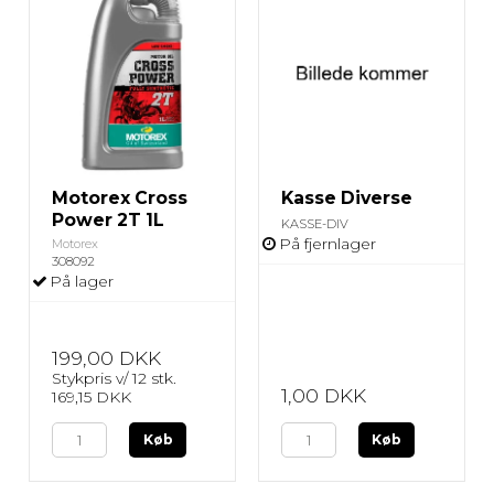
Motorex Cross
Kasse Diverse
Power 2T 1L
KASSE-DIV
På fjernlager
Motorex
308092
På lager
199,00 DKK
Stykpris v/ 12 stk.
1,00 DKK
169,15 DKK
Køb
Køb