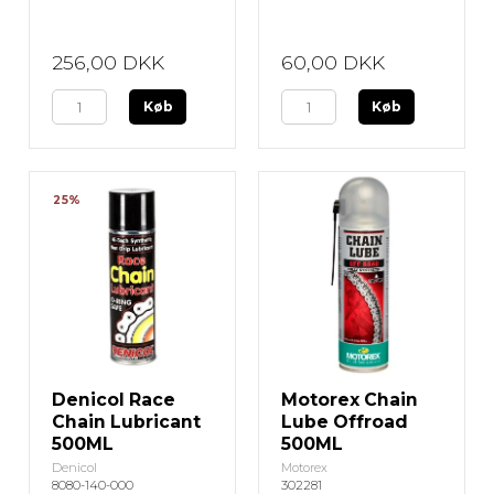
256,00 DKK
60,00 DKK
Køb
Køb
25%
Denicol Race
Motorex Chain
Chain Lubricant
Lube Offroad
500ML
500ML
Denicol
Motorex
8080-140-000
302281