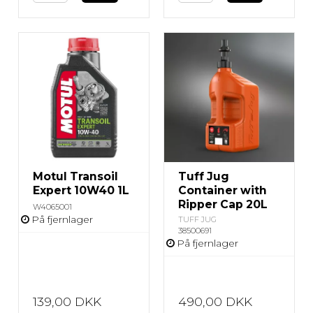
Motul Transoil
Tuff Jug
Expert 10W40 1L
Container with
Ripper Cap 20L
W4065001
På fjernlager
TUFF JUG
38500691
På fjernlager
139,00 DKK
490,00 DKK