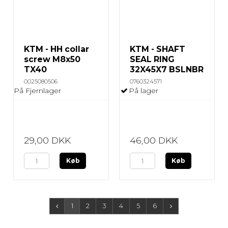
KTM - HH collar
KTM - SHAFT
screw M8x50
SEAL RING
TX40
32X45X7 BSLNBR
0025080506
0760324571
På Fjernlager
På lager
29,00 DKK
46,00 DKK
Køb
Køb
1
2
3
4
5
6