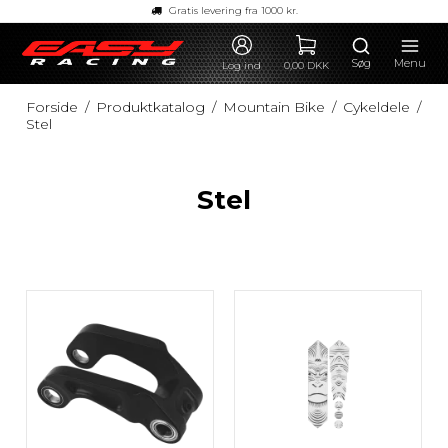
Gratis levering fra 1000 kr.
Søg
Menu
Log ind
0,00 DKK
Forside
/
Produktkatalog
/
Mountain Bike
/
Cykeldele
/
Stel
Stel