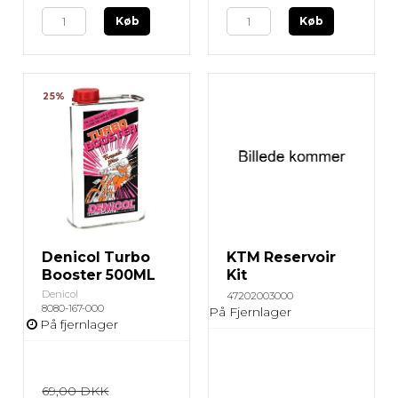
Køb
Køb
25%
Denicol Turbo
KTM Reservoir
Booster 500ML
Kit
Denicol
47202003000
8080-167-000
På Fjernlager
På fjernlager
69,00 DKK