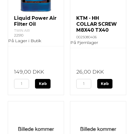
Liquid Power Air
KTM - HH
Filter Oil
COLLAR SCREW
M8X40 TX40
TWIN AIR
22510
0025080406
På Lager i Butik
På Fjernlager
149,00 DKK
26,00 DKK
Køb
Køb