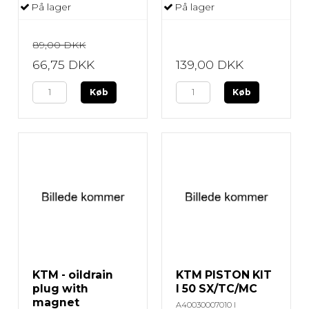
På lager
På lager
89,00 DKK
66,75 DKK
139,00 DKK
Køb
Køb
KTM - oildrain
KTM PISTON KIT
plug with
I 50 SX/TC/MC
magnet
A40030007010 I