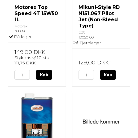
Motorex Top
Mikuni-Style RD
Speed 4T 15W50
N151.067 Pilot
1L
Jet (Non-Bleed
Type)
Motorex
308096
EBC
På lager
10050100
På Fjernlager
149,00 DKK
Stykpris v/ 10 stk.
129,00 DKK
111,75 DKK
Køb
Køb