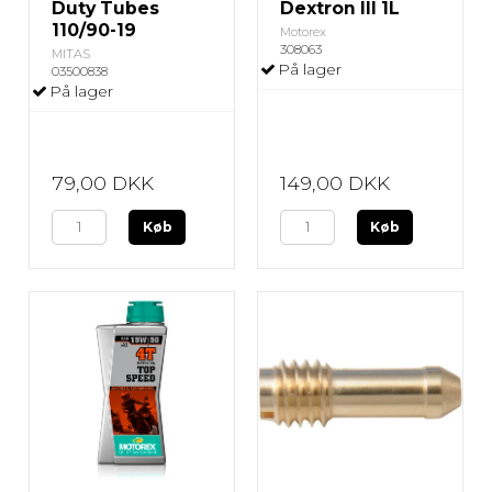
Duty Tubes
Dextron III 1L
110/90-19
Motorex
308063
MITAS
På lager
03500838
På lager
79,00 DKK
149,00 DKK
Køb
Køb