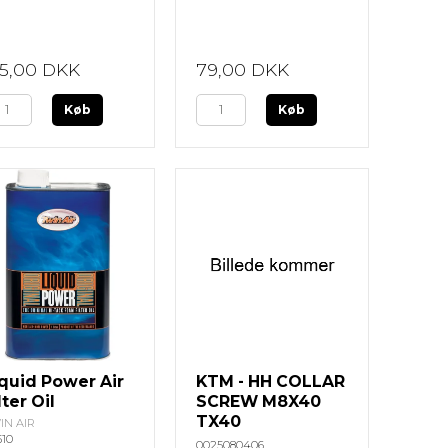
15,00 DKK
79,00 DKK
Køb
Køb
quid Power Air
KTM - HH COLLAR
lter Oil
SCREW M8X40
TX40
IN AIR
510
0025080406