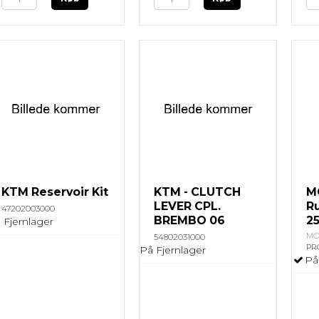
KTM Reservoir Kit
KTM - CLUTCH
M
LEVER CPL.
R
47202003000
BREMBO 06
2
 Fjernlager
MO
54802031000
PR
På Fjernlager
På