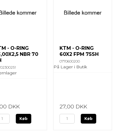
TM - O-RING
KTM - O-RING
,00X2,5 NBR 70
60X2 FPM 75SH
H
0770600200
På Lager i Butik
702300251
ernlager
1,00 DKK
27,00 DKK
Køb
Køb