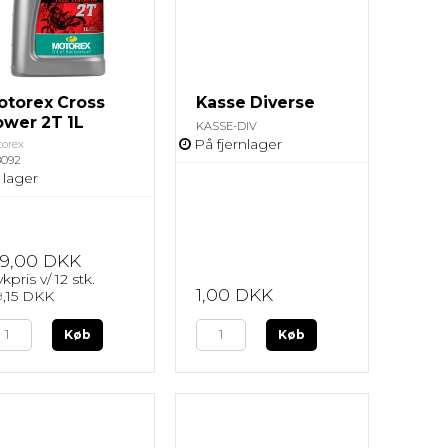
Drivetrain
Stel
Speedbox
E-Bike
otorex Cross
Kasse Diverse
ower 2T 1L
KASSE-DIV
På fjernlager
orex
8092
 lager
99,00 DKK
kpris v/ 12 stk.
1,00 DKK
9,15 DKK
Køb
Køb