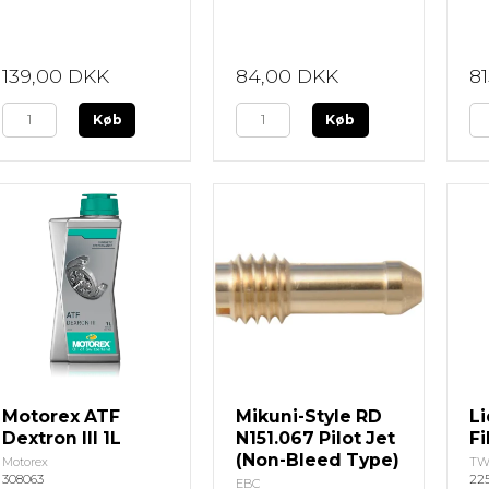
139,00 DKK
84,00 DKK
8
Køb
Køb
Motorex ATF
Mikuni-Style RD
Li
Dextron III 1L
N151.067 Pilot Jet
Fi
(Non-Bleed Type)
Motorex
TW
308063
22
EBC