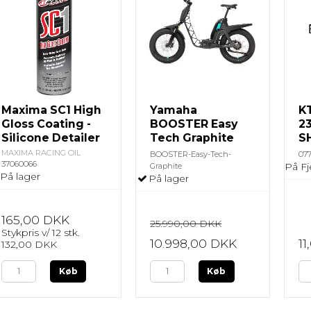
Maxima SC1 High
Yamaha
K
Gloss Coating -
BOOSTER Easy
23
Silicone Detailer
Tech Graphite
S
MAXIMA RACING OIL
BOOSTER-Easy-Tech-
07
37060066
På Fj
Graphite
På lager
På lager
165,00 DKK
25.990,00 DKK
Stykpris v/ 12 stk.
10.998,00 DKK
1
132,00 DKK
Køb
Køb