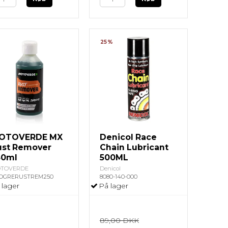
25%
OTOVERDE MX
Denicol Race
ust Remover
Chain Lubricant
50ml
500ML
TOVERDE
Denicol
OGRERUSTREM250
8080-140-000
 lager
På lager
89,00 DKK