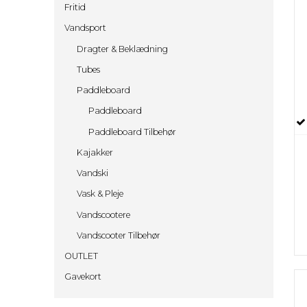
Stel
Crossstrømper
øv
Fritid
KTM Powerparts
Crossjakker
Vandsport
Yamaha OEM KIT / GYTR
CBD Olie
Dragter & Beklædning
PIT BIKE
Energibar
48 KR
Tubes
Energidrik
98 KR
Paddleboard
Åbningstider & Pris
148 KR
Paddleboard
Firmaarrangementer & Polterabender
298 KR
Paddleboard Tilbehør
EVENTS
598 KR
Leje Af Hallen
Kajakker
Kontakt
Vandski
Vask & Pleje
Vandscootere
Vandscooter Tilbehør
OUTLET
Gavekort