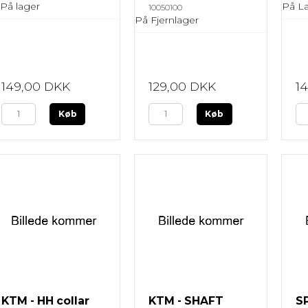
På lager
På La
10050100
På Fjernlager
149,00 DKK
129,00 DKK
1
Køb
Køb
KTM - HH collar
KTM - SHAFT
S