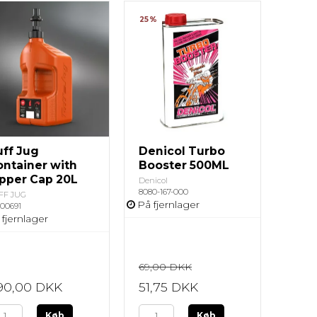
25%
uff Jug
Denicol Turbo
ontainer with
Booster 500ML
ipper Cap 20L
Denicol
8080-167-000
FF JUG
På fjernlager
00691
 fjernlager
69,00 DKK
90,00 DKK
51,75 DKK
Køb
Køb