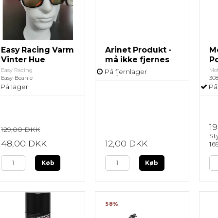
rige
Pit Board
Lys & Lygter
Øvrige
Easy Racing Varm
Arinet Produkt -
M
Vinter Hue
må ikke fjernes
P
Easy Racing
Mot
På fjernlager
Easy-Beanie
30
På lager
På
1
129,00 DKK
Sty
48,00 DKK
12,00 DKK
16
Køb
Køb
58%