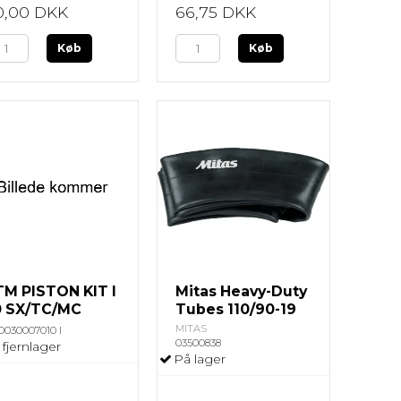
0,00 DKK
66,75 DKK
Køb
Køb
TM PISTON KIT I
Mitas Heavy-Duty
0 SX/TC/MC
Tubes 110/90-19
MITAS
0030007010 I
03500838
 fjernlager
På lager