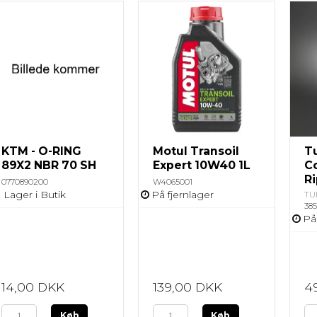
KTM - O-RING
Motul Transoil
T
89X2 NBR 70 SH
Expert 10W40 1L
C
R
0770890200
W4065001
 Lager i Butik
På fjernlager
TU
385
På
14,00 DKK
139,00 DKK
4
Køb
Køb