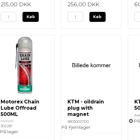
215,00 DKK
256,00 DKK
6
Køb
Køb
Motorex Chain
KTM - oildrain
K
Lube Offroad
plug with
5
500ML
magnet
A4
På
Motorex
58030021100
302281
På Fjernlager
På lager