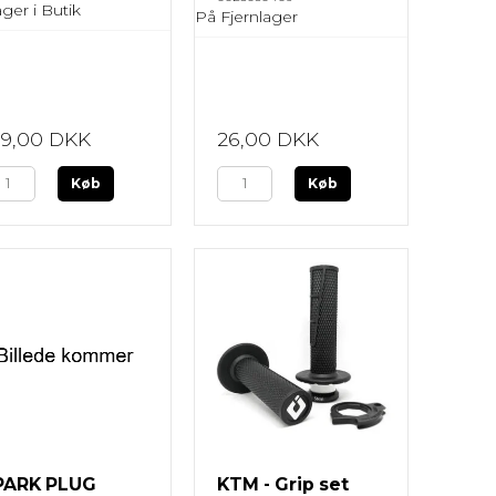
ger i Butik
På Fjernlager
49,00 DKK
26,00 DKK
Køb
Køb
PARK PLUG
KTM - Grip set