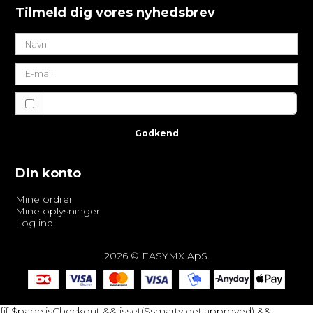
Tilmeld dig vores nyhedsbrev
Jeg vil gerne tilmeldes nyhedsbrevet
Godkend
Din konto
Mine ordrer
Mine oplysninger
Log ind
2026 © EASYMX ApS.
{if $page.isCheckout && isset($smarty.get.approved) &&