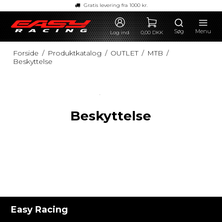
Gratis levering fra 1000 kr.
Søg
Menu
Log ind
0,00 DKK
Forside
/
Produktkatalog
/
OUTLET
/
MTB
/
Beskyttelse
Beskyttelse
Easy Racing