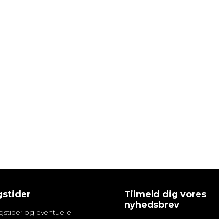
stider
Tilmeld dig vores
nyhedsbrev
gstider og eventuelle