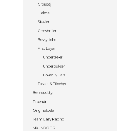
Stel
Crossstrømper
øv
Crosstøj
KTM Powerparts
Crossjakker
Hjelme
Yamaha OEM KIT / GYTR
CBD Olie
Støvler
PIT BIKE
Energibar
48 KR
Crossbriller
Energidrik
98 KR
Beskyttelse
Åbningstider & Pris
148 KR
First Layer
Firmaarrangementer & Polterabender
298 KR
EVENTS
598 KR
Undertrøjer
Leje Af Hallen
Underbukser
Kontakt
Hoved & Hals
Tasker & Tilbehør
Børneudstyr
Tilbehør
Originaldele
Team Easy Racing
MX-INDOOR