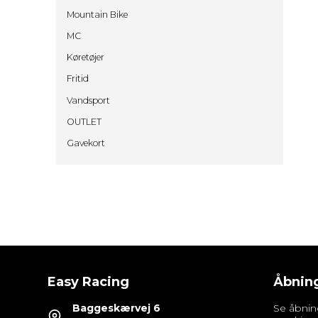
Mountain Bike
MC
Køretøjer
Fritid
Vandsport
OUTLET
Gavekort
Easy Racing
Åbning
Baggeskærvej 6
Se åbnin