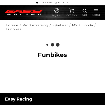
Gratis levering fra 1000 kr.
Søg
Menu
Log ind
0,00 DKK
Forside
/
Produktkatalog
/
Køretøjer
/
MX
/
Honda
/
Funbikes
Funbikes
Easy Racing