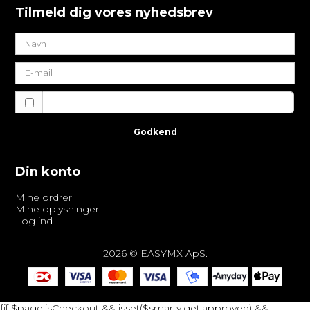
Tilmeld dig vores nyhedsbrev
Jeg vil gerne tilmeldes nyhedsbrevet
Godkend
Din konto
Mine ordrer
Mine oplysninger
Log ind
2026 © EASYMX ApS.
{if $page.isCheckout && isset($smarty.get.approved) &&