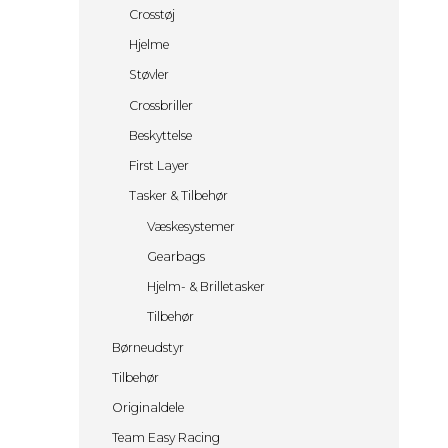
Stel
Crossstrømper
øv
Crosstøj
KTM Powerparts
Crossjakker
Hjelme
Yamaha OEM KIT / GYTR
CBD Olie
Støvler
PIT BIKE
Energibar
48 KR
Crossbriller
Energidrik
98 KR
Beskyttelse
Åbningstider & Pris
148 KR
First Layer
Firmaarrangementer & Polterabender
298 KR
EVENTS
598 KR
Tasker & Tilbehør
Leje Af Hallen
Væskesystemer
Kontakt
Gearbags
Hjelm- & Brilletasker
Tilbehør
Børneudstyr
Tilbehør
Originaldele
Team Easy Racing