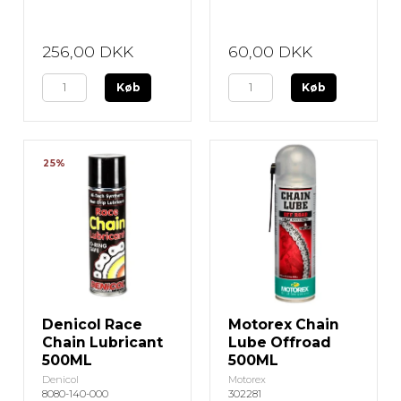
256,00 DKK
60,00 DKK
Køb
Køb
25%
Denicol Race
Motorex Chain
Chain Lubricant
Lube Offroad
500ML
500ML
Denicol
Motorex
8080-140-000
302281