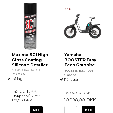
58%
Maxima SC1 High
Yamaha
Gloss Coating -
BOOSTER Easy
Silicone Detailer
Tech Graphite
MAXIMA RACING OIL
BOOSTER-Easy-Tech-
37060066
Graphite
På lager
På lager
165,00 DKK
25.990,00 DKK
Stykpris v/ 12 stk.
10.998,00 DKK
132,00 DKK
Køb
Køb