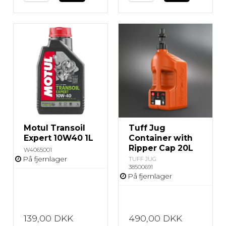
Motul Transoil
Tuff Jug
Expert 10W40 1L
Container with
Ripper Cap 20L
W4065001
På fjernlager
TUFF JUG
38500691
På fjernlager
139,00 DKK
490,00 DKK