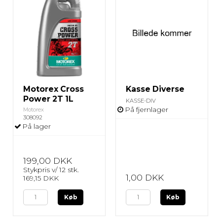
Motorex Cross
Kasse Diverse
Power 2T 1L
KASSE-DIV
På fjernlager
Motorex
308092
På lager
199,00 DKK
Stykpris v/ 12 stk.
1,00 DKK
169,15 DKK
Køb
Køb