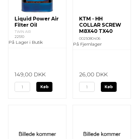
Liquid Power Air
KTM - HH
Filter Oil
COLLAR SCREW
M8X40 TX40
TWIN AIR
22510
0025080406
På Lager i Butik
På Fjernlager
149,00 DKK
26,00 DKK
Køb
Køb