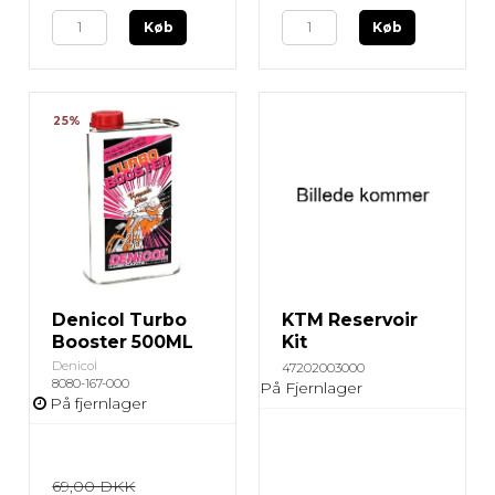
Køb
Køb
25%
Denicol Turbo
KTM Reservoir
Booster 500ML
Kit
Denicol
47202003000
8080-167-000
På Fjernlager
På fjernlager
69,00 DKK