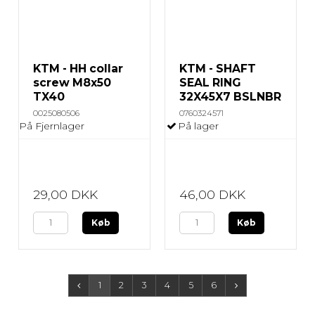
KTM - HH collar
KTM - SHAFT
screw M8x50
SEAL RING
TX40
32X45X7 BSLNBR
0025080506
0760324571
På Fjernlager
På lager
29,00 DKK
46,00 DKK
Køb
Køb
1
2
3
4
5
6