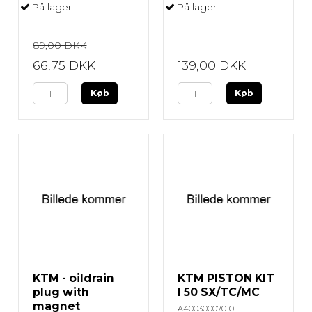
På lager
På lager
89,00 DKK
66,75 DKK
139,00 DKK
Køb
Køb
KTM - oildrain
KTM PISTON KIT
plug with
I 50 SX/TC/MC
magnet
A40030007010 I