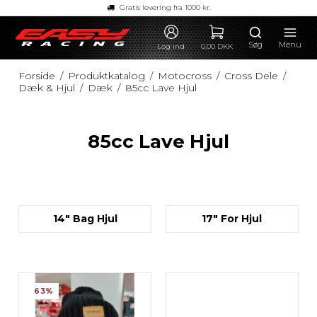
Gratis levering fra 1000 kr.
Søg
Menu
Log ind
0,00 DKK
Forside
/
Produktkatalog
/
Motocross
/
Cross Dele
/
Dæk & Hjul
/
Dæk
/
85cc Lave Hjul
85cc Lave Hjul
14" Bag Hjul
17" For Hjul
63%