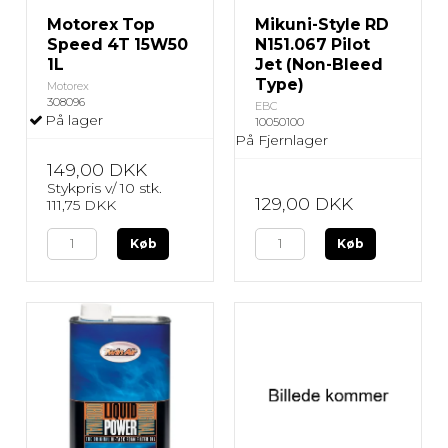
Motorex Top
Mikuni-Style RD
Speed 4T 15W50
N151.067 Pilot
1L
Jet (Non-Bleed
Type)
Motorex
308096
EBC
På lager
10050100
På Fjernlager
149,00 DKK
Stykpris v/ 10 stk.
129,00 DKK
111,75 DKK
Køb
Køb