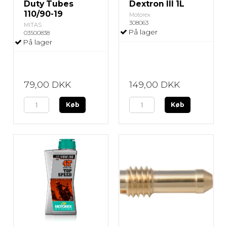
Duty Tubes
Dextron III 1L
110/90-19
Motorex
308063
MITAS
På lager
03500838
På lager
79,00 DKK
149,00 DKK
Køb
Køb