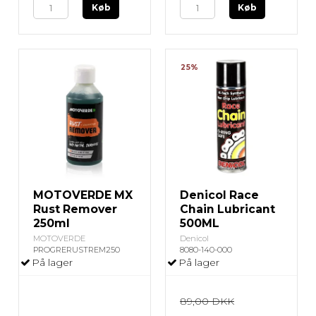
Køb
Køb
25%
MOTOVERDE MX
Denicol Race
Rust Remover
Chain Lubricant
250ml
500ML
MOTOVERDE
Denicol
PROGRERUSTREM250
8080-140-000
På lager
På lager
89,00 DKK