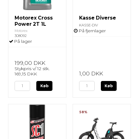
Motorex Cross
Kasse Diverse
Power 2T 1L
KASSE-DIV
På fjernlager
Motorex
308092
På lager
199,00 DKK
Stykpris v/ 12 stk.
1,00 DKK
169,15 DKK
Køb
Køb
58%