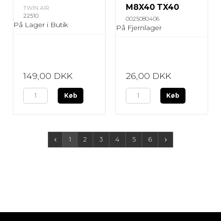
M8X40 TX40
TWIN AIR
22510
0025080406
På Lager i Butik
På Fjernlager
149,00 DKK
26,00 DKK
Køb
Køb
1
2
3
4
5
6