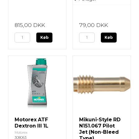
815,00 DKK
79,00 DKK
Køb
Køb
Motorex ATF
Mikuni-Style RD
Dextron III 1L
N151.067 Pilot
Jet (Non-Bleed
Motorex
308063
Type)