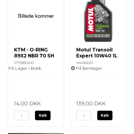
KTM - O-RING
Motul Transoil
89X2 NBR 70 SH
Expert 10W40 1L
0770890200
W4065001
På Lager i Butik
På fjernlager
14,00 DKK
139,00 DKK
Køb
Køb