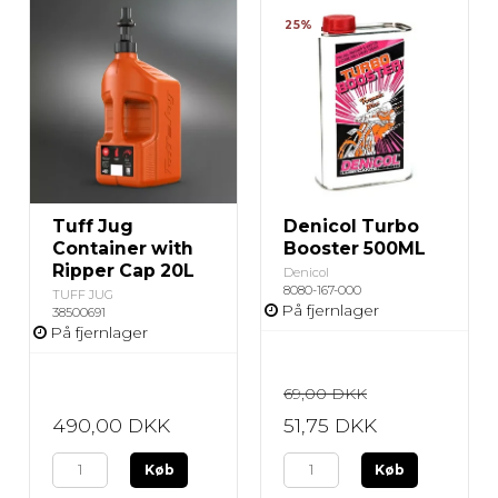
25%
Tuff Jug
Denicol Turbo
Container with
Booster 500ML
Ripper Cap 20L
Denicol
8080-167-000
TUFF JUG
På fjernlager
38500691
På fjernlager
69,00 DKK
490,00 DKK
51,75 DKK
Køb
Køb