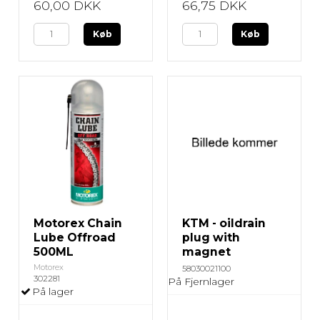
60,00 DKK
66,75 DKK
Køb
Køb
Motorex Chain
KTM - oildrain
Lube Offroad
plug with
500ML
magnet
Motorex
58030021100
302281
På Fjernlager
På lager