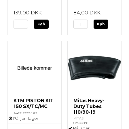
139,00 DKK
84,00 DKK
Køb
Køb
KTM PISTON KIT
Mitas Heavy-
I 50 SX/TC/MC
Duty Tubes
110/90-19
A40030007010 I
På fjernlager
MITAS
03500838
På lager