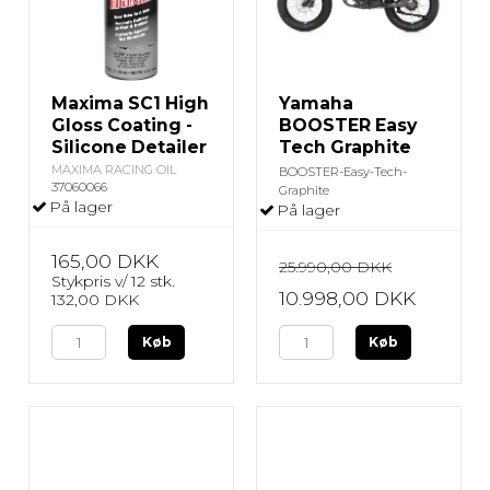
Maxima SC1 High
Yamaha
Gloss Coating -
BOOSTER Easy
Silicone Detailer
Tech Graphite
MAXIMA RACING OIL
BOOSTER-Easy-Tech-
37060066
Graphite
På lager
På lager
165,00 DKK
25.990,00 DKK
Stykpris v/ 12 stk.
10.998,00 DKK
132,00 DKK
Køb
Køb