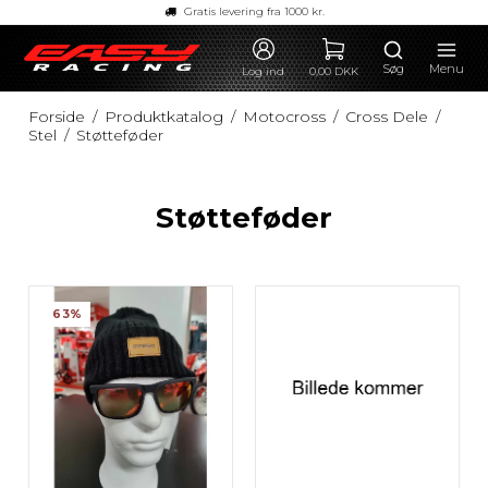
Gratis levering fra 1000 kr.
Søg
Menu
Log ind
0,00 DKK
Forside
/
Produktkatalog
/
Motocross
/
Cross Dele
/
Stel
/
Støtteføder
Støtteføder
63%