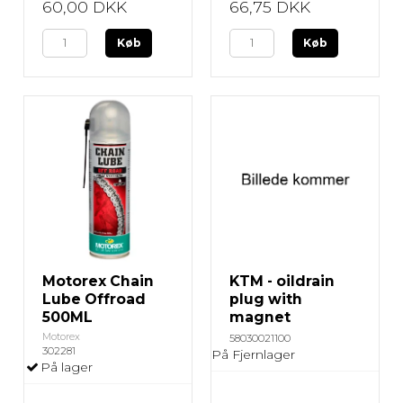
60,00 DKK
66,75 DKK
Køb
Køb
Motorex Chain
KTM - oildrain
Lube Offroad
plug with
500ML
magnet
Motorex
58030021100
302281
På Fjernlager
På lager