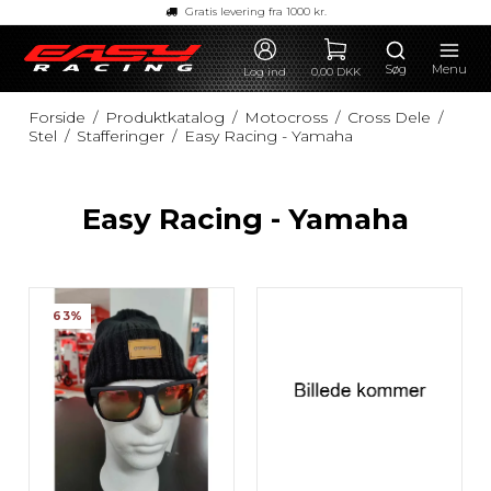
Gratis levering fra 1000 kr.
Søg
Menu
Log ind
0,00 DKK
Forside
/
Produktkatalog
/
Motocross
/
Cross Dele
/
Stel
/
Stafferinger
/
Easy Racing - Yamaha
Easy Racing - Yamaha
63%