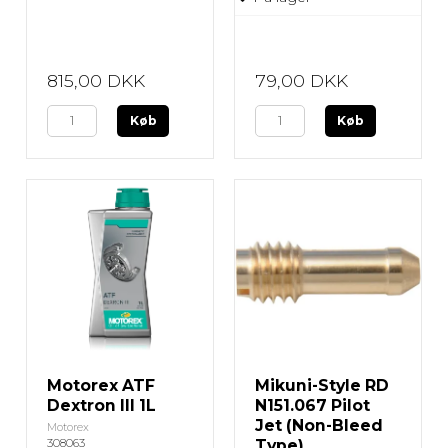
815,00 DKK
79,00 DKK
Køb
Køb
Motorex ATF
Mikuni-Style RD
Dextron III 1L
N151.067 Pilot
Jet (Non-Bleed
Motorex
308063
Type)