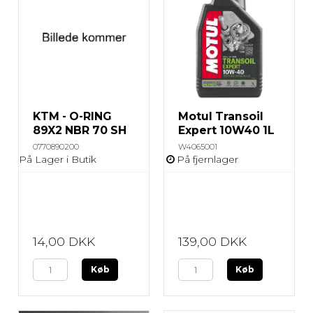
KTM - O-RING
Motul Transoil
89X2 NBR 70 SH
Expert 10W40 1L
0770890200
W4065001
På Lager i Butik
På fjernlager
14,00 DKK
139,00 DKK
Køb
Køb