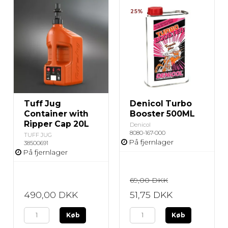
25%
Tuff Jug
Denicol Turbo
Container with
Booster 500ML
Ripper Cap 20L
Denicol
8080-167-000
TUFF JUG
På fjernlager
38500691
På fjernlager
69,00 DKK
490,00 DKK
51,75 DKK
Køb
Køb