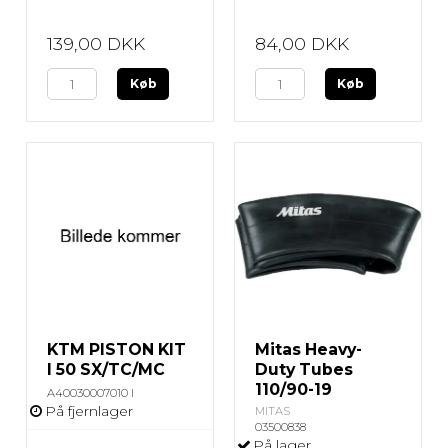
139,00 DKK
84,00 DKK
Køb
Køb
KTM PISTON KIT
Mitas Heavy-
I 50 SX/TC/MC
Duty Tubes
110/90-19
A40030007010 I
På fjernlager
MITAS
03500838
På lager