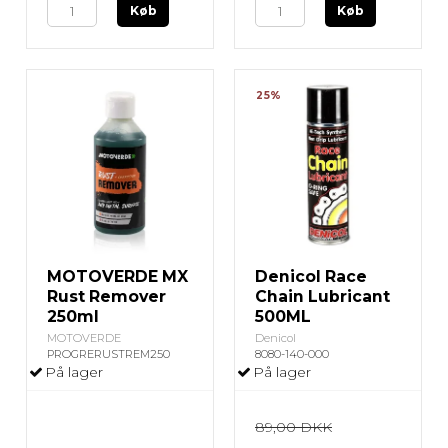
Køb
Køb
25%
MOTOVERDE MX
Denicol Race
Rust Remover
Chain Lubricant
250ml
500ML
MOTOVERDE
Denicol
PROGRERUSTREM250
8080-140-000
På lager
På lager
89,00 DKK