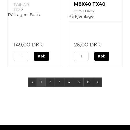
M8X40 TX40
TWIN AIR
22510
0025080406
På Lager i Butik
På Fjernlager
149,00 DKK
26,00 DKK
Køb
Køb
1
2
3
4
5
6