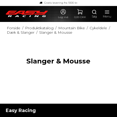
Gratis levering fra 1000 kr.
Søg
Menu
Log ind
0,00 DKK
Forside
/
Produktkatalog
/
Mountain Bike
/
Cykeldele
/
Dæk & Slanger
/
Slanger & Mousse
Slanger & Mousse
Easy Racing