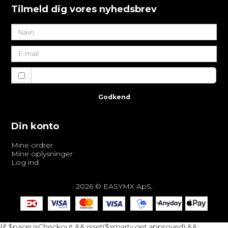
Tilmeld dig vores nyhedsbrev
Jeg vil gerne tilmeldes nyhedsbrevet
Godkend
Din konto
Mine ordrer
Mine oplysninger
Log ind
2026 © EASYMX ApS.
{if $page.isCheckout && isset($smarty.get.approved) &&