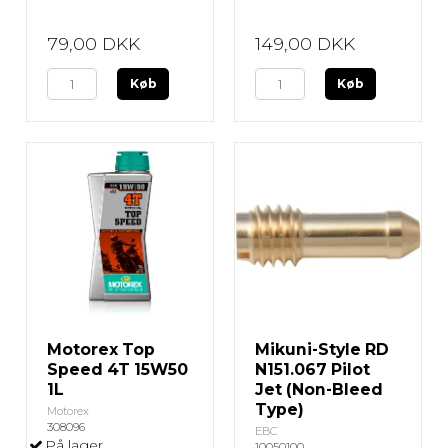
79,00 DKK
149,00 DKK
Køb
Køb
Motorex Top
Mikuni-Style RD
Speed 4T 15W50
N151.067 Pilot
1L
Jet (Non-Bleed
Type)
Motorex
308096
EBC
På lager
10050100