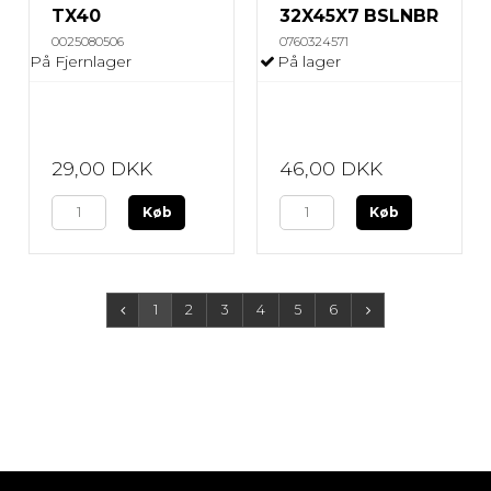
TX40
32X45X7 BSLNBR
0025080506
0760324571
På Fjernlager
På lager
29,00 DKK
46,00 DKK
Køb
Køb
1
2
3
4
5
6