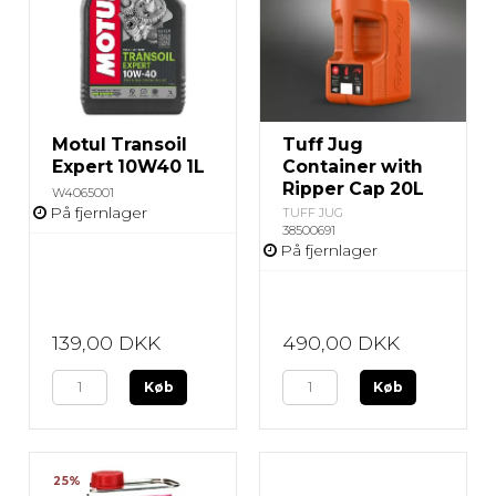
Motul Transoil
Tuff Jug
Expert 10W40 1L
Container with
Ripper Cap 20L
W4065001
På fjernlager
TUFF JUG
38500691
På fjernlager
139,00 DKK
490,00 DKK
Køb
Køb
25%