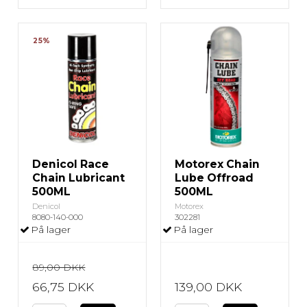
25%
Denicol Race
Motorex Chain
Chain Lubricant
Lube Offroad
500ML
500ML
Denicol
Motorex
8080-140-000
302281
På lager
På lager
89,00 DKK
66,75 DKK
139,00 DKK