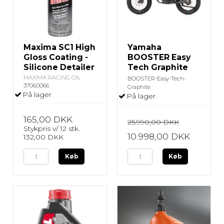
Maxima SC1 High
Yamaha
Gloss Coating -
BOOSTER Easy
Silicone Detailer
Tech Graphite
MAXIMA RACING OIL
BOOSTER-Easy-Tech-
37060066
Graphite
På lager
På lager
165,00 DKK
25.990,00 DKK
Stykpris v/ 12 stk.
10.998,00 DKK
132,00 DKK
Køb
Køb