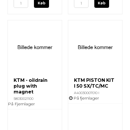
Køb
Køb
KTM - oildrain
KTM PISTON KIT
plug with
I 50 SX/TC/MC
magnet
A40030007010 I
På fjernlager
58030021100
På Fjernlager