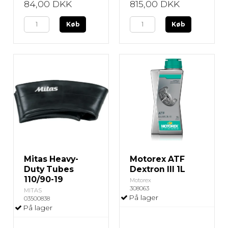
84,00 DKK
815,00 DKK
Køb
Køb
Mitas Heavy-
Motorex ATF
Duty Tubes
Dextron III 1L
110/90-19
Motorex
308063
MITAS
På lager
03500838
På lager