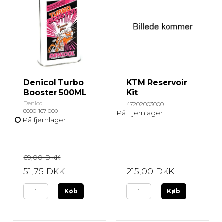
Denicol Turbo
KTM Reservoir
Booster 500ML
Kit
Denicol
47202003000
8080-167-000
På Fjernlager
På fjernlager
69,00 DKK
51,75 DKK
215,00 DKK
Køb
Køb