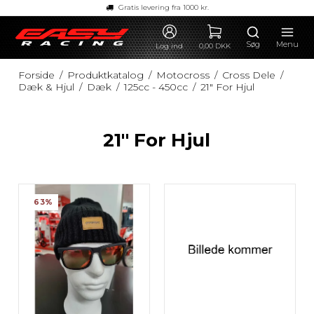
Gratis levering fra 1000 kr.
Søg
Menu
Log ind
0,00 DKK
Forside
/
Produktkatalog
/
Motocross
/
Cross Dele
/
Dæk & Hjul
/
Dæk
/
125cc - 450cc
/
21" For Hjul
21" For Hjul
63%