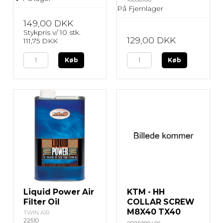
På Fjernlager
149,00 DKK
Stykpris v/ 10 stk.
129,00 DKK
111,75 DKK
Køb
Køb
Liquid Power Air
KTM - HH
Filter Oil
COLLAR SCREW
M8X40 TX40
TWIN AIR
22510