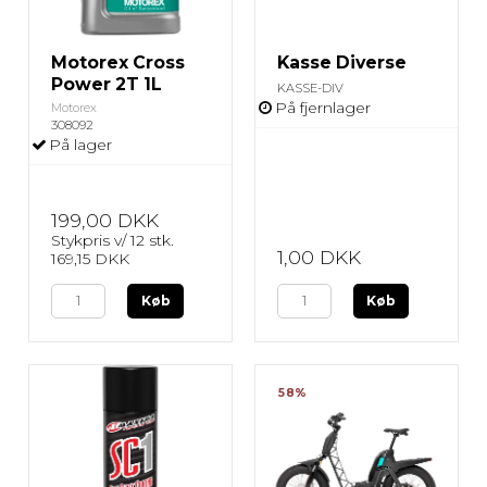
Motorex Cross
Kasse Diverse
Power 2T 1L
KASSE-DIV
På fjernlager
Motorex
308092
På lager
199,00 DKK
Stykpris v/ 12 stk.
1,00 DKK
169,15 DKK
Køb
Køb
58%