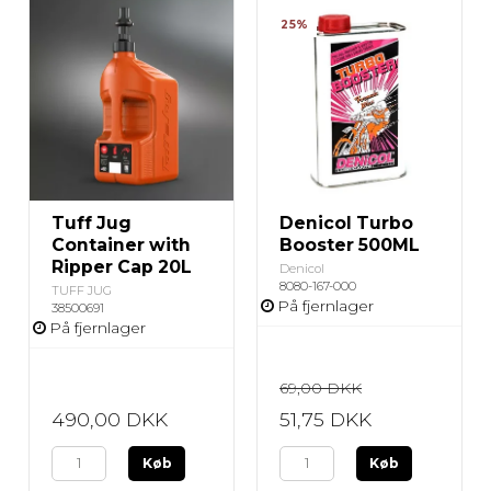
25%
Tuff Jug
Denicol Turbo
Container with
Booster 500ML
Ripper Cap 20L
Denicol
8080-167-000
TUFF JUG
På fjernlager
38500691
På fjernlager
69,00 DKK
490,00 DKK
51,75 DKK
Køb
Køb