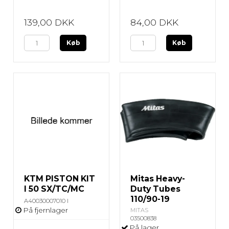
139,00 DKK
84,00 DKK
Køb
Køb
KTM PISTON KIT
Mitas Heavy-
I 50 SX/TC/MC
Duty Tubes
110/90-19
A40030007010 I
På fjernlager
MITAS
03500838
På lager