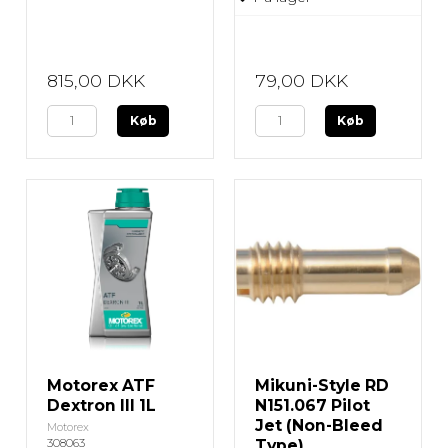
815,00 DKK
79,00 DKK
Køb
Køb
Motorex ATF
Mikuni-Style RD
Dextron III 1L
N151.067 Pilot
Jet (Non-Bleed
Motorex
308063
Type)