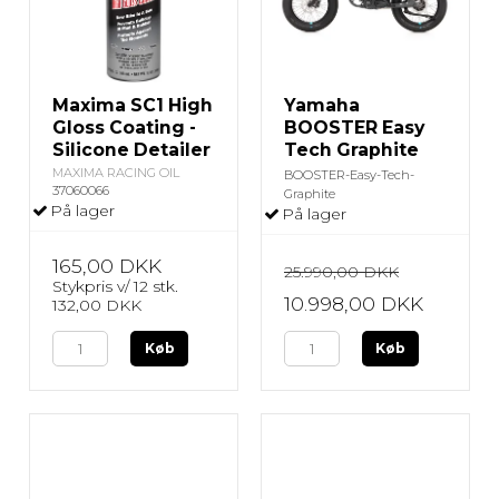
Maxima SC1 High
Yamaha
Gloss Coating -
BOOSTER Easy
Silicone Detailer
Tech Graphite
MAXIMA RACING OIL
BOOSTER-Easy-Tech-
37060066
Graphite
På lager
På lager
165,00 DKK
25.990,00 DKK
Stykpris v/ 12 stk.
10.998,00 DKK
132,00 DKK
Køb
Køb