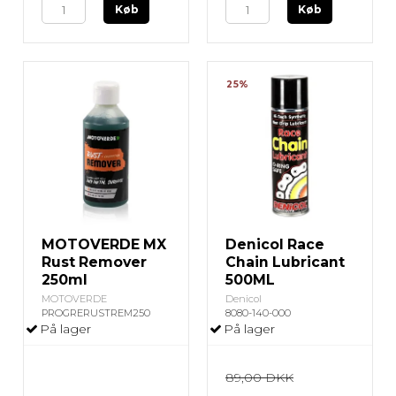
Køb
Køb
25%
MOTOVERDE MX
Denicol Race
Rust Remover
Chain Lubricant
250ml
500ML
MOTOVERDE
Denicol
PROGRERUSTREM250
8080-140-000
På lager
På lager
89,00 DKK