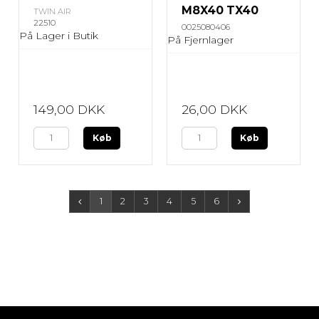
M8X40 TX40
TWIN AIR
22510
0025080406
På Lager i Butik
På Fjernlager
149,00 DKK
26,00 DKK
Køb
Køb
1
2
3
4
5
6