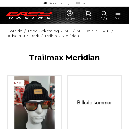
Gratis levering fra 1000 kr.
Søg
Menu
Log ind
0,00 DKK
Forside
/
Produktkatalog
/
MC
/
MC Dele
/
DÆK
/
Adventure Dæk
/
Trailmax Meridian
Trailmax Meridian
63%