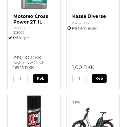
Motorex Cross
Kasse Diverse
Power 2T 1L
KASSE-DIV
På fjernlager
Motorex
308092
På lager
199,00 DKK
Stykpris v/ 12 stk.
1,00 DKK
169,15 DKK
Køb
Køb
58%