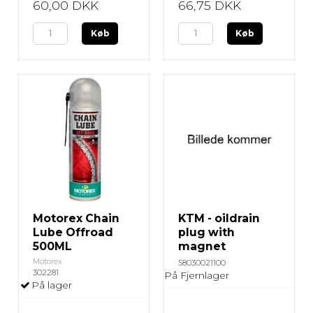
60,00 DKK
66,75 DKK
Køb
Køb
Motorex Chain
KTM - oildrain
Lube Offroad
plug with
500ML
magnet
Motorex
58030021100
302281
På Fjernlager
På lager