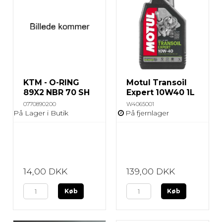
KTM - O-RING
Motul Transoil
89X2 NBR 70 SH
Expert 10W40 1L
0770890200
W4065001
På Lager i Butik
På fjernlager
14,00 DKK
139,00 DKK
Køb
Køb