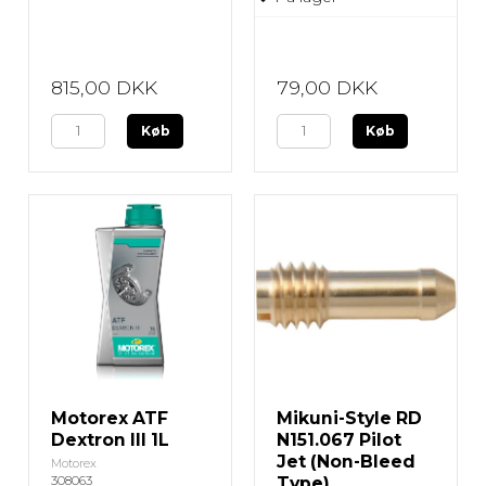
815,00 DKK
79,00 DKK
Køb
Køb
Motorex ATF
Mikuni-Style RD
Dextron III 1L
N151.067 Pilot
Jet (Non-Bleed
Motorex
308063
Type)