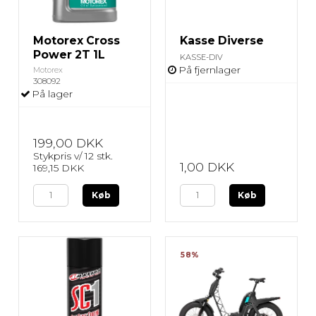
Motorex Cross
Kasse Diverse
Power 2T 1L
KASSE-DIV
På fjernlager
Motorex
308092
På lager
199,00 DKK
Stykpris v/ 12 stk.
1,00 DKK
169,15 DKK
Køb
Køb
58%