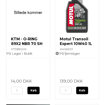
KTM - O-RING
Motul Transoil
89X2 NBR 70 SH
Expert 10W40 1L
0770890200
W4065001
På Lager i Butik
På fjernlager
14,00 DKK
139,00 DKK
Køb
Køb