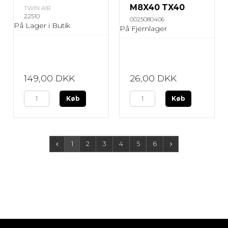
M8X40 TX40
TWIN AIR
22510
0025080406
På Lager i Butik
På Fjernlager
149,00 DKK
26,00 DKK
Køb
Køb
1
2
3
4
5
6